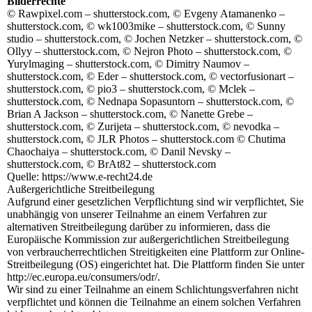
Bilderrechte
© Rawpixel.com – shutterstock.com, © Evgeny Atamanenko –
shutterstock.com, © wk1003mike – shutterstock.com, © Sunny
studio – shutterstock.com, © Jochen Netzker – shutterstock.com, ©
Ollyy – shutterstock.com, © Nejron Photo – shutterstock.com, ©
Yurylmaging – shutterstock.com, © Dimitry Naumov –
shutterstock.com, © Eder – shutterstock.com, © vectorfusionart –
shutterstock.com, © pio3 – shutterstock.com, © Mclek –
shutterstock.com, © Nednapa Sopasuntorn – shutterstock.com, ©
Brian A Jackson – shutterstock.com, © Nanette Grebe –
shutterstock.com, © Zurijeta – shutterstock.com, © nevodka –
shutterstock.com, © JLR Photos – shutterstock.com © Chutima
Chaochaiya – shutterstock.com, © Danil Nevsky –
shutterstock.com, © BrAt82 – shutterstock.com
Quelle: https://www.e-recht24.de
Außergerichtliche Streitbeilegung
Aufgrund einer gesetzlichen Verpflichtung sind wir verpflichtet, Sie
unabhängig von unserer Teilnahme an einem Verfahren zur
alternativen Streitbeilegung darüber zu informieren, dass die
Europäische Kommission zur außergerichtlichen Streitbeilegung
von verbraucherrechtlichen Streitigkeiten eine Plattform zur Online-
Streitbeilegung (OS) eingerichtet hat. Die Plattform finden Sie unter
http://ec.europa.eu/consumers/odr/.
Wir sind zu einer Teilnahme an einem Schlichtungsverfahren nicht
verpflichtet und können die Teilnahme an einem solchen Verfahren