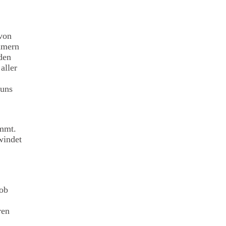
 von
mmern
den
aller
 uns
ommt.
windet
 ob
ren