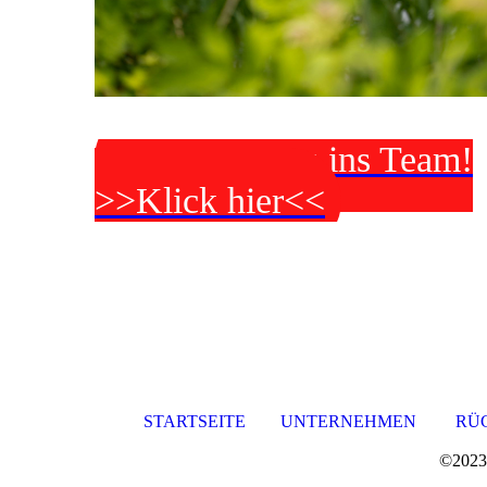
Komm zu uns ins Team!
>>Klick hier<<
STARTSEITE
UNTERNEHMEN
RÜ
©2023 